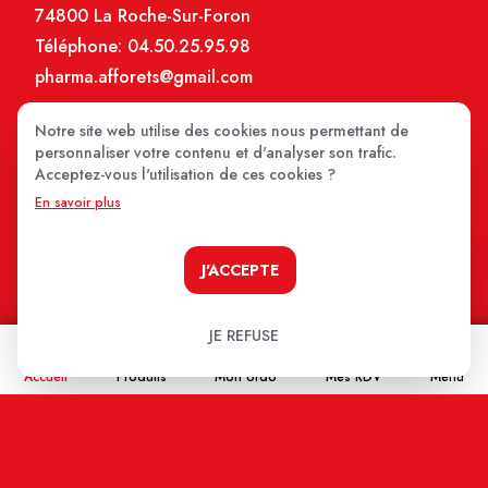
74800 La Roche-Sur-Foron
Téléphone:
04.50.25.95.98
pharma.afforets@gmail.com
Notre site web utilise des cookies nous permettant de
personnaliser votre contenu et d'analyser son trafic.
Acceptez-vous l'utilisation de ces cookies ?
En savoir plus
J'ACCEPTE
NEWSLETTER
JE REFUSE
Rejoignez la communauté Médiprix !
Accueil
Produits
Mon ordo
Mes RDV
Menu