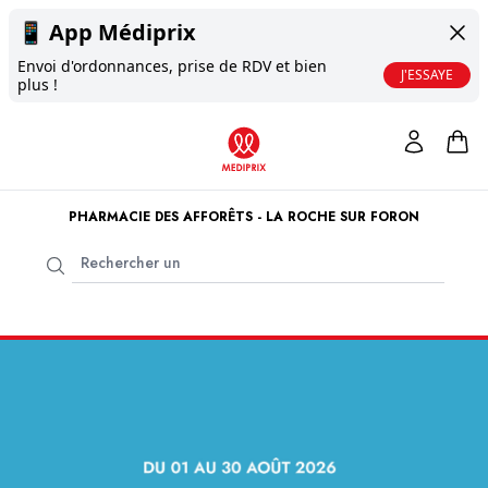
📱
App Médiprix
Envoi d'ordonnances, prise de RDV et bien
J'ESSAYE
plus !
PHARMACIE DES AFFORÊTS - LA ROCHE SUR FORON
Bienvenue à la
Pharmacie des Afforêts - La Roche sur Foron
.