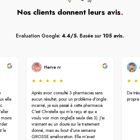
Nos clients donnent leurs avis
.
Evaluation Google:
4.4/5.
Basée sur
105 avis.
Herve rv
★
★
★
★
★
★
★
e
Après avoir consulté 3 pharmacies sans
De très
ux elle
aucun résultat, pour un problème d'ongle
propre.
ec
incarné, je suis passé à cette pharmacie.
aller
C'est Christelle qui m'a reçu et qui a
r moins
voulu voir mon ongle(la seule des 3). J'ai
rder
vraiment eu un doute sur le traitement
t la
donné, mais au bout d'une semaine
GROSSE amélioration. Elle m'avait