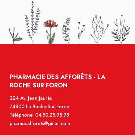
PHARMACIE DES AFFORÊTS - LA
ROCHE SUR FORON
224 Av. Jean Jaurès
74800 La Roche-Sur-Foron
Téléphone:
04.50.25.95.98
pharma.afforets@gmail.com